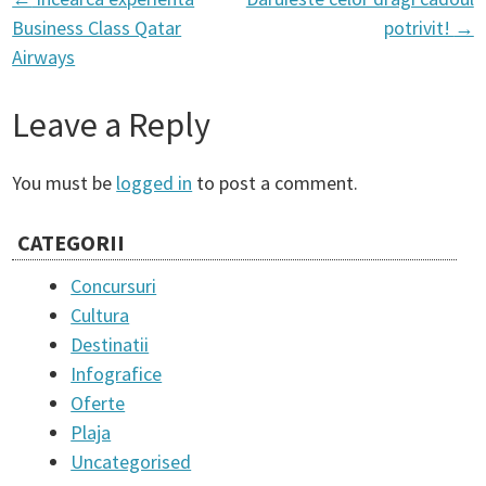
P
Business Class Qatar
potrivit!
→
Airways
o
Leave a Reply
s
You must be
logged in
to post a comment.
t
CATEGORII
n
Concursuri
Cultura
a
Destinatii
Infografice
v
Oferte
Plaja
i
Uncategorised