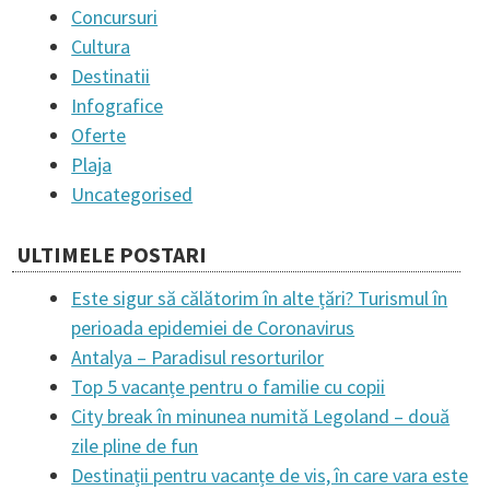
n
Concursuri
Cultura
a
Destinatii
Infografice
v
Oferte
Plaja
i
Uncategorised
ULTIMELE POSTARI
g
Este sigur să călătorim în alte țări? Turismul în
a
perioada epidemiei de Coronavirus
Antalya – Paradisul resorturilor
t
Top 5 vacanțe pentru o familie cu copii
City break în minunea numită Legoland – două
zile pline de fun
i
Destinații pentru vacanțe de vis, în care vara este