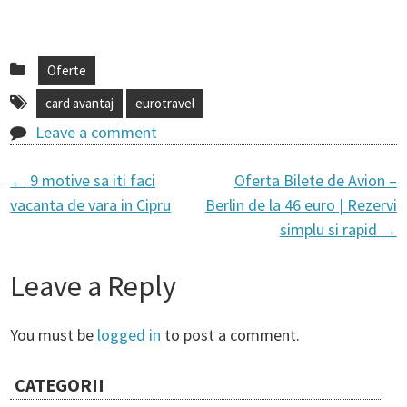
Oferte
card avantaj
eurotravel
Leave a comment
←
9 motive sa iti faci
Oferta Bilete de Avion –
P
vacanta de vara in Cipru
Berlin de la 46 euro | Rezervi
simplu si rapid
→
o
Leave a Reply
s
You must be
logged in
to post a comment.
t
CATEGORII