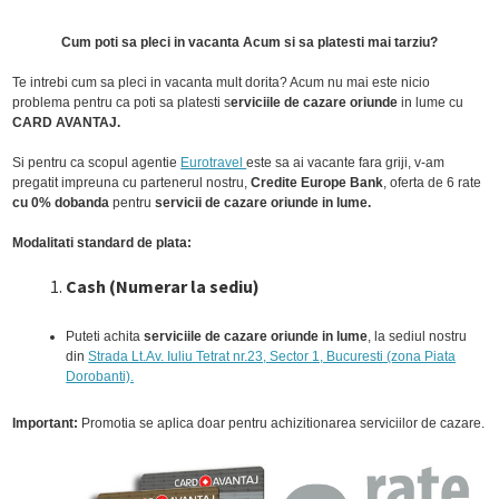
Cum poti sa pleci in vacanta Acum si sa platesti mai tarziu?
Te intrebi cum sa pleci in vacanta mult dorita? Acum nu mai este nicio
problema pentru ca poti sa platesti s
erviciile de cazare oriunde
in lume cu
CARD AVANTAJ.
Si pentru ca scopul agentie
Eurotravel
este sa ai vacante fara griji, v-am
pregatit impreuna cu partenerul nostru,
Credite Europe Bank
, oferta de 6 rate
cu 0% dobanda
pentru
servicii de cazare oriunde in lume.
Modalitati standard de plata:
Cash (Numerar la sediu)
Puteti achita
serviciile de cazare oriunde in lume
, la sediul nostru
din
Strada Lt.Av. Iuliu Tetrat nr.23, Sector 1, Bucuresti (zona Piata
Dorobanti).
Important:
Promotia se aplica doar pentru achizitionarea serviciilor de cazare.