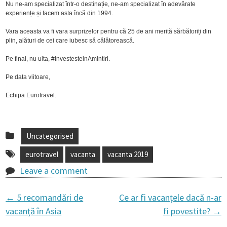
Nu ne-am specializat într-o destinație, ne-am specializat în adevărate
experiențe și facem asta încă din 1994.
Vara aceasta va fi vara surprizelor pentru că 25 de ani merită sărbătoriți din
plin, alături de cei care iubesc să călătorească.
Pe final, nu uita, #InvestesteinAmintiri.
Pe data viitoare,
Echipa Eurotravel.
Uncategorised
eurotravel
vacanta
vacanta 2019
Leave a comment
←
5 recomandări de
Ce ar fi vacanțele dacă n-ar
P
vacanță în Asia
fi povestite?
→