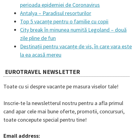
perioada epidemiei de Coronavirus
a
Antalya – Paradisul resorturilor
Top 5 vacanțe pentru o familie cu copii
t
City break în minunea numită Legoland – două
zile pline de fun
Destinații pentru vacanțe de vis, în care vara este
i
la ea acasă mereu
o
EUROTRAVEL NEWSLETTER
n
Toate cu si despre vacante pe masura viselor tale!
Inscrie-te la newsletterul nostru pentru a afla primul
cand apar cele mai bune oferte, promotii, concursuri,
toate concepute special pentru tine!
Email address: