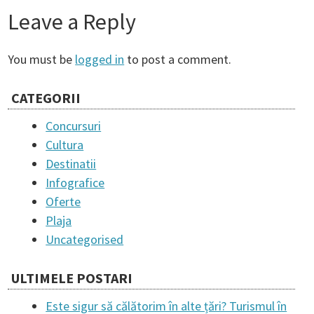
o
Leave a Reply
s
You must be
logged in
to post a comment.
t
CATEGORII
Concursuri
n
Cultura
Destinatii
a
Infografice
Oferte
v
Plaja
Uncategorised
i
ULTIMELE POSTARI
g
Este sigur să călătorim în alte țări? Turismul în