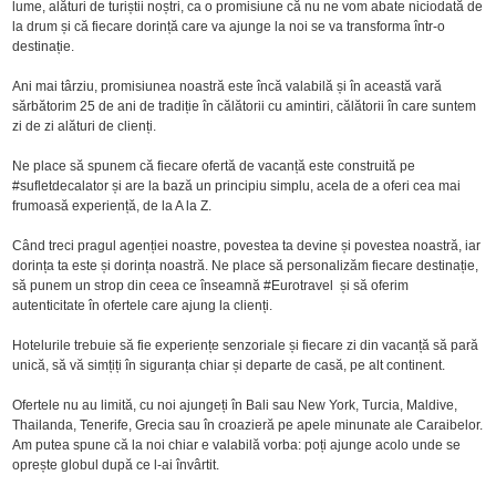
lume, alături de turiștii noștri, ca o promisiune că nu ne vom abate niciodată de
la drum și că fiecare dorință care va ajunge la noi se va transforma într-o
destinație.
Ani mai târziu, promisiunea noastră este încă valabilă și în această vară
sărbătorim 25 de ani de tradiție în călătorii cu amintiri, călătorii în care suntem
zi de zi alături de clienți.
Ne place să spunem că fiecare ofertă de vacanță este construită pe
#sufletdecalator și are la bază un principiu simplu, acela de a oferi cea mai
frumoasă experiență, de la A la Z.
Când treci pragul agenției noastre, povestea ta devine și povestea noastră, iar
dorința ta este și dorința noastră. Ne place să personalizăm fiecare destinație,
să punem un strop din ceea ce înseamnă #Eurotravel și să oferim
autenticitate în ofertele care ajung la clienți.
Hotelurile trebuie să fie experiențe senzoriale și fiecare zi din vacanță să pară
unică, să vă simțiți în siguranța chiar și departe de casă, pe alt continent.
Ofertele nu au limită, cu noi ajungeți în Bali sau New York, Turcia, Maldive,
Thailanda, Tenerife, Grecia sau în croazieră pe apele minunate ale Caraibelor.
Am putea spune că la noi chiar e valabilă vorba: poți ajunge acolo unde se
oprește globul după ce l-ai învârtit.