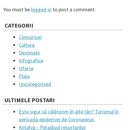
s
You must be
logged in
to post a comment.
t
CATEGORII
Concursuri
n
Cultura
Destinatii
a
Infografice
Oferte
v
Plaja
Uncategorised
i
ULTIMELE POSTARI
g
Este sigur să călătorim în alte țări? Turismul în
perioada epidemiei de Coronavirus
a
Antalya – Paradisul resorturilor