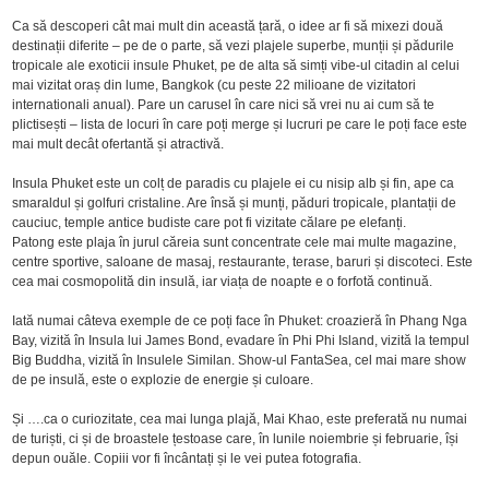
Ca să descoperi cât mai mult din această țară, o idee ar fi să mixezi două
destinații diferite – pe de o parte, să vezi plajele superbe, munții și pădurile
tropicale ale exoticii insule Phuket, pe de alta să simți vibe-ul citadin al celui
mai vizitat oraș din lume, Bangkok (cu peste 22 milioane de vizitatori
internationali anual). Pare un carusel în care nici să vrei nu ai cum să te
plictisești – lista de locuri în care poți merge și lucruri pe care le poți face este
mai mult decât ofertantă și atractivă.
Insula Phuket este un colț de paradis cu plajele ei cu nisip alb și fin, ape ca
smaraldul și golfuri cristaline. Are însă și munți, păduri tropicale, plantații de
cauciuc, temple antice budiste care pot fi vizitate călare pe elefanți.
Patong este plaja în jurul căreia sunt concentrate cele mai multe magazine,
centre sportive, saloane de masaj, restaurante, terase, baruri și discoteci. Este
cea mai cosmopolită din insulă, iar viața de noapte e o forfotă continuă.
Iată numai câteva exemple de ce poți face în Phuket: croazieră în Phang Nga
Bay, vizită în Insula lui James Bond, evadare în Phi Phi Island, vizită la tempul
Big Buddha, vizită în Insulele Similan. Show-ul FantaSea, cel mai mare show
de pe insulă, este o explozie de energie și culoare.
Și ….ca o curiozitate, cea mai lunga plajă, Mai Khao, este preferată nu numai
de turiști, ci și de broastele țestoase care, în lunile noiembrie și februarie, își
depun ouăle. Copiii vor fi încântați și le vei putea fotografia.