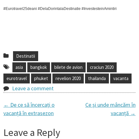
#Eurotravel25deani #DelaDorintalaDestinatie #InvestesteinAmintiri
Destinatii
asia
bangkok
bilete de avion
craciun 2020
eurotravel
phuket
revelion 2020
thailanda
vacanta
Leave a comment
←
De ce să încercați o
Ce și unde mâncăm în
P
vacanță în extrasezon
vacanță
→
o
Leave a Reply