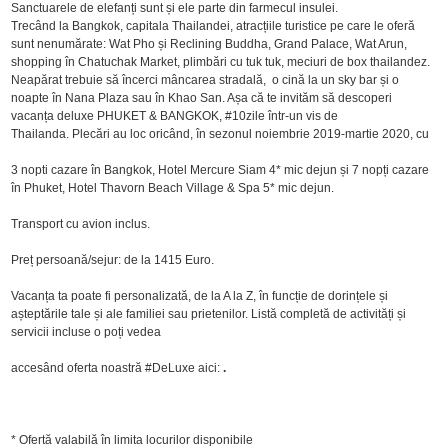
Sanctuarele de elefanți sunt și ele parte din farmecul insulei.
Trecând la Bangkok, capitala Thailandei, atracțiile turistice pe care le oferă
sunt nenumărate: Wat Pho și Reclining Buddha, Grand Palace, Wat Arun,
shopping în Chatuchak Market, plimbări cu tuk tuk, meciuri de box thailandez.
Neapărat trebuie să încerci mâncarea stradală, o cină la un sky bar și o
noapte în Nana Plaza sau în Khao San. Așa că te invităm să descoperi
vacanța deluxe PHUKET & BANGKOK, #10zile într-un vis de
Thailanda. Plecări au loc oricând, în sezonul noiembrie 2019-martie 2020, cu
3 nopti cazare în Bangkok, Hotel Mercure Siam 4* mic dejun și 7 nopți cazare
în Phuket, Hotel Thavorn Beach Village & Spa 5* mic dejun.
Transport cu avion inclus.
Preț persoană/sejur: de la 1415 Euro.
Vacanța ta poate fi personalizată, de la A la Z, în funcție de dorințele și
așteptările tale și ale familiei sau prietenilor. Listă completă de activități și
servicii incluse o poți vedea
accesând oferta noastră #DeLuxe aici:
.
* Ofertă valabilă în limita locurilor disponibile