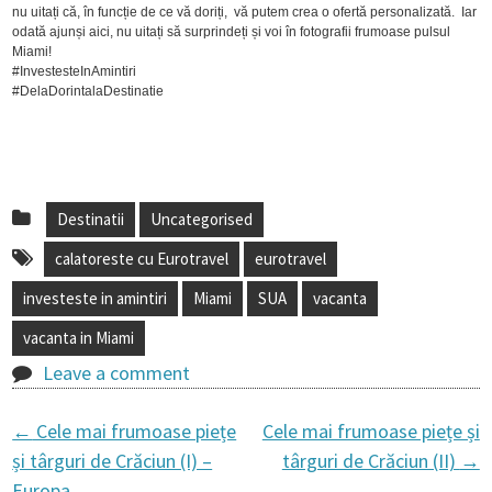
nu uitați că, în funcție de ce vă doriți, vă putem crea o ofertă personalizată. Iar
odată ajunși aici, nu uitați să surprindeți și voi în fotografii frumoase pulsul
Miami!
#InvestesteInAmintiri
#DelaDorintalaDestinatie
Destinatii
Uncategorised
calatoreste cu Eurotravel
eurotravel
investeste in amintiri
Miami
SUA
vacanta
vacanta in Miami
Leave a comment
←
Cele mai frumoase piețe
Cele mai frumoase piețe și
P
și târguri de Crăciun (I) –
târguri de Crăciun (II)
→
Europa