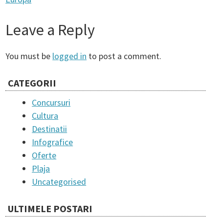
o
Leave a Reply
s
You must be
logged in
to post a comment.
t
CATEGORII
n
Concursuri
Cultura
a
Destinatii
Infografice
v
Oferte
Plaja
i
Uncategorised
ULTIMELE POSTARI
g