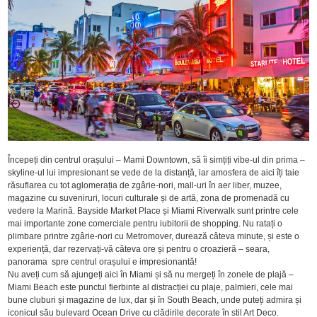
Începeți din centrul orașului – Mami Downtown, să îi simțiți vibe-ul din prima –
skyline-ul lui impresionant se vede de la distanță, iar amosfera de aici îți taie
răsuflarea cu tot aglomerația de zgârie-nori, mall-uri în aer liber, muzee,
magazine cu suveniruri, locuri culturale și de artă, zona de promenadă cu
vedere la Marină. Bayside Market Place și Miami Riverwalk sunt printre cele
mai importante zone comerciale pentru iubitorii de shopping. Nu ratați o
plimbare printre zgârie-nori cu Metromover, durează câteva minute, și este o
experiență, dar rezervați-vă câteva ore și pentru o croazieră – seara,
panorama spre centrul orașului e impresionantă!
Nu aveți cum să ajungeți aici în Miami și să nu mergeți în zonele de plajă –
Miami Beach este punctul fierbinte al distracției cu plaje, palmieri, cele mai
bune cluburi și magazine de lux, dar și în South Beach, unde puteți admira și
iconicul său bulevard Ocean Drive cu clădirile decorate în stil Art Deco.