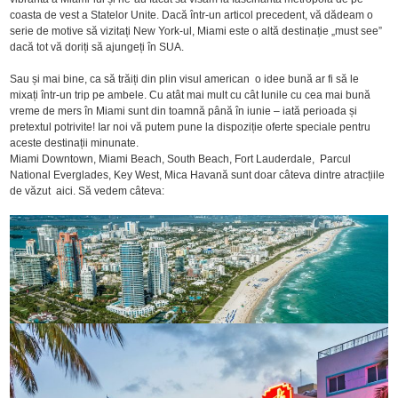
coasta de vest a Statelor Unite. Dacă într-un articol precedent, vă dădeam o
serie de motive să vizitați New York-ul, Miami este o altă destinație „must see”
dacă tot vă doriți să ajungeți în SUA.
Sau și mai bine, ca să trăiți din plin visul american o idee bună ar fi să le
mixați într-un trip pe ambele. Cu atât mai mult cu cât lunile cu cea mai bună
vreme de mers în Miami sunt din toamnă până în iunie – iată perioada și
pretextul potrivite! Iar noi vă putem pune la dispoziție oferte speciale pentru
aceste destinații minunate.
Miami Downtown, Miami Beach, South Beach, Fort Lauderdale, Parcul
National Everglades, Key West, Mica Havană sunt doar câteva dintre atracțiile
de văzut aici. Să vedem câteva: