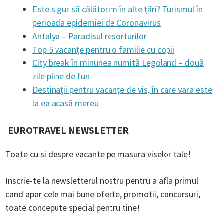
Este sigur să călătorim în alte țări? Turismul în
a
perioada epidemiei de Coronavirus
Antalya – Paradisul resorturilor
t
Top 5 vacanțe pentru o familie cu copii
City break în minunea numită Legoland – două
zile pline de fun
i
Destinații pentru vacanțe de vis, în care vara este
la ea acasă mereu
o
EUROTRAVEL NEWSLETTER
n
Toate cu si despre vacante pe masura viselor tale!
Inscrie-te la newsletterul nostru pentru a afla primul
cand apar cele mai bune oferte, promotii, concursuri,
toate concepute special pentru tine!