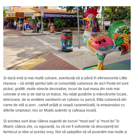
Și dacă vreți și mai multă culoare, aventurați-vă și până în efervescenta Little
Havana – să simțiți spiritul latin al comunității cubaneze de aici! Peste tot sunt
picturi, grafitti, multe obiecte decorative, locuri de luat masa din cele mai
colorate și ele și de stat la un trabuc. Nu ratați gustările și mâncărurile locale,
delicioase, de la vestitele sandwich-uri cubano cu șuncă, fritta cubaneză din
carne de vită și porc , cartofi prăjiți și ceapă caramelizată, la empanadas cu
diferite umpluturi, nici un Mojito autentic și cafeaua locală.
Și acestea sunt doar câteva sugestii de lucruri “must see” și “must do” în
Miami; câteva zile, cu siguranță, nu vă vor fi suficiente să descoperiți tot
farmecul și vibe-ul acestui oraș. Noi vă așteptăm să vă povestim mai multe și