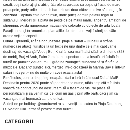
corali, pești colorați și crabi, grătarele savuroase cu pește și fructe de mare
proaspete, party-urile la beach bar-uri sunt doar câteva motive să mergeți în
Zanzibar. Capitala este Stonetown, unde puteți admira palatul regal al
sultanului. Mergeți și la piața de pește de pe malul marii, iar pentru amatorii de
shopping, există numeroase magazinele colorate cu obiecte de artă locală.
Faceți un tur și în renumitele plantațiile de mirodenii, veți fi uimiți de câte
arome veți descoperi!
Dubai.
Opulență, zgârie nori, bazare, plaje și safari – Dubaiul a strâns
numeroase atracții turistice la un loc; este una dintre cele mai captivante
destinații de vacanță! Vedeți Burj Khalifa, cea mai înaltă clădire din lume (828
de metri), Burj Al Arab, Palm Jumeirah – spectaculoasa insulă artificială în
formă de palmier, Aquarium-ul, grădina zoologică subacvatică și fântânile
muzicale. Dacă tot sunteți aici, mergeți într-o croazieră în Marina Bay și într-un
safari în deșert – nu de multe ori aveți ocazia asta!
Bineînțeles, pentru shopping, neapărat dați o tură în faimosul Dubai Mall!
Destinația pentru 2020 poate să poarte orice nume, atâta timp cât e în lista
voastră de dorințe, noi ne descurcăm să o facem de vis. Ne place să
personalizăm și să venim cu idei cum nu găsiți prin alte părți, căci știm că
vacanța e mai frumoasă când e unică… .
Scrieți-ne pe holidays@eurotravel.ro sau veniți la o cafea în Piața Dorobanți,
Lt. Aviator Iulia Tetrat să povestim mai multe!
CATEGORII