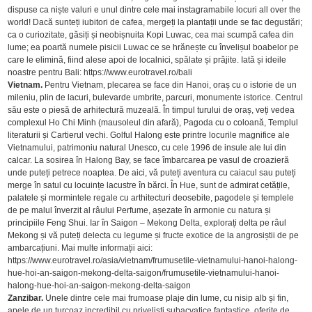
dispuse ca niște valuri e unul dintre cele mai instagramabile locuri all over the
world! Dacă sunteți iubitori de cafea, mergeți la plantații unde se fac degustări;
ca o curiozitate, găsiți și neobișnuita Kopi Luwac, cea mai scumpă cafea din
lume; ea poartă numele pisicii Luwac ce se hrănește cu învelișul boabelor pe
care le elimină, fiind alese apoi de localnici, spălate și prăjite. Iată și ideile
noastre pentru Bali: https://www.eurotravel.ro/bali
Vietnam.
Pentru Vietnam, plecarea se face din Hanoi, oraș cu o istorie de un
mileniu, plin de lacuri, bulevarde umbrite, parcuri, monumente istorice. Centrul
său este o piesă de arhitectură muzeală. În timpul turului de oraș, veți vedea
complexul Ho Chi Minh (mausoleul din afară), Pagoda cu o coloană, Templul
literaturii și Cartierul vechi. Golful Halong este printre locurile magnifice ale
Vietnamului, patrimoniu natural Unesco, cu cele 1996 de insule ale lui din
calcar. La sosirea în Halong Bay, se face îmbarcarea pe vasul de croazieră
unde puteți petrece noaptea. De aici, vă puteți aventura cu caiacul sau puteți
merge în satul cu locuințe lacustre în bărci. În Hue, sunt de admirat cetățile,
palatele și mormintele regale cu arthitecturi deosebite, pagodele și templele
de pe malul înverzit al râului Perfume, așezate în armonie cu natura și
principiile Feng Shui. Iar în Saigon – Mekong Delta, explorați delta pe râul
Mekong și vă puteți delecta cu legume și fructe exotice de la angrosiștii de pe
ambarcațiuni. Mai multe informații aici:
https://www.eurotravel.ro/asia/vietnam/frumusetile-vietnamului-hanoi-halong-
hue-hoi-an-saigon-mekong-delta-saigon/frumusetile-vietnamului-hanoi-
halong-hue-hoi-an-saigon-mekong-delta-saigon
Zanzibar.
Unele dintre cele mai frumoase plaje din lume, cu nisip alb și fin,
apele de un turcoaz incredibil cu priveliști subacvatice fantastice, oferite de