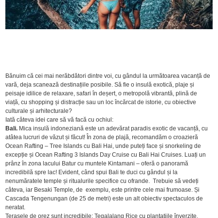
Bănuim că cei mai nerăbdători dintre voi, cu gândul la următoarea vacanță de
vară, deja scanează destinațiile posibile. Să fie o insulă exotică, plaje și
peisaje idilice de relaxare, safari în deșert, o metropolă vibrantă, plină de
viață, cu shopping și distracție sau un loc încărcat de istorie, cu obiective
culturale și arhitecturale?
Iată câteva idei care să vă facă cu ochiul:
Bali.
Mica insulă indoneziană este un adevărat paradis exotic de vacanță, cu
atâtea lucruri de văzut și făcut! În zona de plajă, recomandăm o croazieră
Ocean Rafting – Tree Islands cu Bali Hai, unde puteți face și snorkeling de
excepție și Ocean Rafting 3 Islands Day Cruise cu Bali Hai Cruises. Luați un
prânz în zona lacului Batur cu muntele Kintamani – oferă o panoramă
incredibilă spre lac! Evident, când spui Bali te duci cu gândul și la
nenumăratele temple și ritualurile specifice cu ofrande. Trebuie să vedeți
câteva, iar Besaki Temple, de exemplu, este printre cele mai frumoase. Și
Cascada Tengenungan (de 25 de metri) este un alt obiectiv spectaculos de
neratat.
Terasele de orez sunt incredibile; Tegalalang Rice cu plantațiile înverzite,