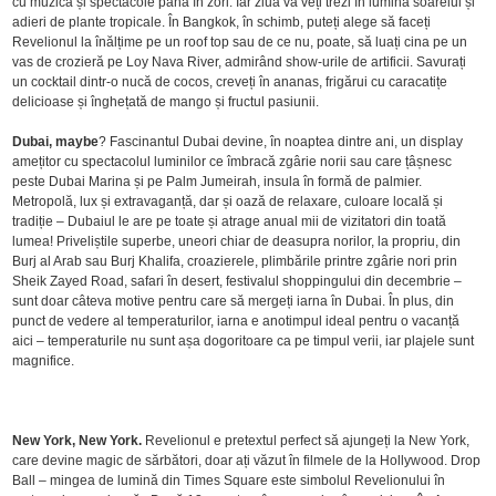
cu muzică și spectacole până în zori. Iar ziua vă veți trezi în lumina soarelui și
adieri de plante tropicale. În Bangkok, în schimb, puteți alege să faceți
Revelionul la înălțime pe un roof top sau de ce nu, poate, să luați cina pe un
vas de crozieră pe Loy Nava River, admirând show-urile de artificii. Savurați
un cocktail dintr-o nucă de cocos, creveți în ananas, frigărui cu caracatițe
delicioase și înghețată de mango și fructul pasiunii.
Dubai, maybe
? Fascinantul Dubai devine, în noaptea dintre ani, un display
amețitor cu spectacolul luminilor ce îmbracă zgârie norii sau care țâșnesc
peste Dubai Marina și pe Palm Jumeirah, insula în formă de palmier.
Metropolă, lux și extravaganță, dar și oază de relaxare, culoare locală și
tradiție – Dubaiul le are pe toate și atrage anual mii de vizitatori din toată
lumea! Priveliștile superbe, uneori chiar de deasupra norilor, la propriu, din
Burj al Arab sau Burj Khalifa, croazierele, plimbările printre zgârie nori prin
Sheik Zayed Road, safari în desert, festivalul shoppingului din decembrie –
sunt doar câteva motive pentru care să mergeți iarna în Dubai. În plus, din
punct de vedere al temperaturilor, iarna e anotimpul ideal pentru o vacanță
aici – temperaturile nu sunt așa dogoritoare ca pe timpul verii, iar plajele sunt
magnifice.
New York, New York.
Revelionul e pretextul perfect să ajungeți la New York,
care devine magic de sărbători, doar ați văzut în filmele de la Hollywood. Drop
Ball – mingea de lumină din Times Square este simbolul Revelionului în