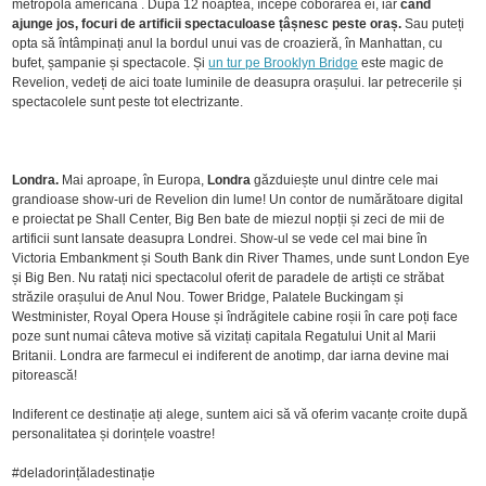
metropola americană . După 12 noaptea, începe coborârea ei, iar
când
ajunge jos, focuri de artificii spectaculoase țâșnesc peste oraș
.
Sau puteți
opta să întâmpinați anul la bordul unui vas de croazieră, în Manhattan, cu
bufet, șampanie și spectacole. Și
un tur pe Brooklyn Bridge
este magic de
Revelion, vedeți de aici toate luminile de deasupra orașului. Iar petrecerile și
spectacolele sunt peste tot electrizante.
Londra.
Mai aproape, în Europa,
Londra
găzduiește unul dintre cele mai
grandioase show-uri de Revelion din lume! Un contor de numărătoare digital
e proiectat pe Shall Center, Big Ben bate de miezul nopții și zeci de mii de
artificii sunt lansate deasupra Londrei. Show-ul se vede cel mai bine în
Victoria Embankment și South Bank din River Thames, unde sunt London Eye
și Big Ben. Nu ratați nici spectacolul oferit de paradele de artiști ce străbat
străzile orașului de Anul Nou. Tower Bridge, Palatele Buckingam și
Westminister, Royal Opera House și îndrăgitele cabine roșii în care poți face
poze sunt numai câteva motive să vizitați capitala Regatului Unit al Marii
Britanii. Londra are farmecul ei indiferent de anotimp, dar iarna devine mai
pitorească!
Indiferent ce destinație ați alege, suntem aici să vă oferim vacanțe croite după
personalitatea și dorințele voastre!
#deladorințăladestinație