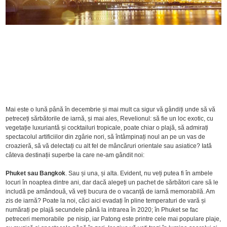
Mai este o lună până în decembrie și mai mult ca sigur vă gândiți unde să vă
petreceți sărbătorile de iarnă, și mai ales, Revelionul: să fie un loc exotic, cu
vegetație luxuriantă și cocktailuri tropicale, poate chiar o plajă, să admirați
spectacolul artificiilor din zgârie nori, să întâmpinați noul an pe un vas de
croazieră, să vă delectați cu alt fel de mâncăruri orientale sau asiatice? Iată
câteva destinații superbe la care ne-am gândit noi:
Phuket sau Bangkok
. Sau și una, și alta. Evident, nu veți putea fi în ambele
locuri în noaptea dintre ani, dar dacă alegeți un pachet de sărbători care să le
includă pe amândouă, vă veți bucura de o vacanță de iarnă memorabilă. Am
zis de iarnă? Poate la noi, căci aici evadați în pline temperaturi de vară și
numărați pe plajă secundele până la intrarea în 2020; în Phuket se fac
petreceri memorabile pe nisip, iar Patong este printre cele mai populare plaje,