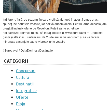
Indiferent, însă, de sezonul în care vreți să ajungeți în acest frumos oraș,
spuneți-ne dorințele voastre, iar noi vă ducem acolo. Pentru iarna aceasta, am
pregătit inclusiv oferte de Revelion. Puteți să ne scrieți pe
holidays@eurotravel.ro sau să intrați pe site-ul www.eurotravel.ro, unde mai
găsiți și alte idei. Suntem aici de 25 de ani să vă ascultăm și să vă facem
minunate vacanțele sau city break-urile voastre!
#Eurotravel #DelaDorintalaDestinatie
CATEGORII
Concursuri
Cultura
Destinatii
Infografice
Oferte
Plaja