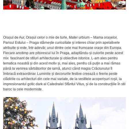
Orașul de Aur, Orașul celor o mie de turle, Mater urbium – Mama orașelor,
Parisul Estului – Praga stârnește curiozitate și interes chiar prin apelativele
atribuite și este, într-adevăr, unul dintre cele mai frumoase orașe din Europa.
Fiecare anotimp are pitorescul lui în Praga, adaptându-și culorile peste acest
mix fascinant de stiluri arhitecturale și obiective istorice. L-am ales pentru
tematica noastră și din acest motiv și, mai ales, pentru că puțin a mai rămas
până la venirea sărbătorilor de iarnă, atunci când magia Crăciunului îl
îmbracă extraordinar. Luminile și decorurile festive creează o feerie peste
clădirile cu arhitecturi din cele mai variate, de la vestitele acoperișuri roșii, la
impresionantul gotic dark al Catedralei Sfântul Vitus, și de la construcțiile în stil
baroc la cele moderniste.