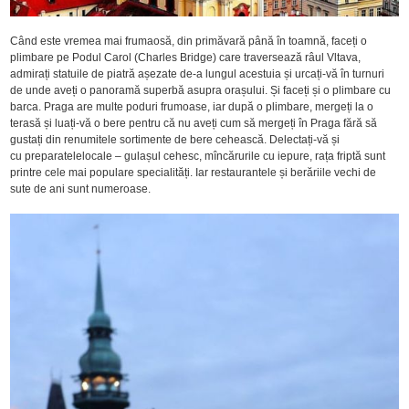
Când este vremea mai frumaosă, din primăvară până în toamnă, faceți o
plimbare pe Podul Carol (Charles Bridge) care traversează râul Vltava,
admirați statuile de piatră așezate de-a lungul acestuia și urcați-vă în turnuri
de unde aveți o panoramă superbă asupra orașului. Și faceți și o plimbare cu
barca. Praga are multe poduri frumoase, iar după o plimbare, mergeți la o
terasă și luați-vă o bere pentru că nu aveți cum să mergeți în Praga fără să
gustați din renumitele sortimente de bere cehească. Delectați-vă și
cu preparatelelocale – gulașul cehesc, mîncărurile cu iepure, rața friptă sunt
printre cele mai populare specialități. Iar restaurantele și berăriile vechi de
sute de ani sunt numeroase.