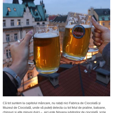
Că tot suntem la capitolul mâncare, nu ratați nici Fabrica de Ciocolată și
Muzeul de Ciocolată, unde vă puteți delecta cu tot felul de praline, batoane,
chipsuri și alte minuni dulci – aici este Nirvana iubitorilor de ciocolată, scrie