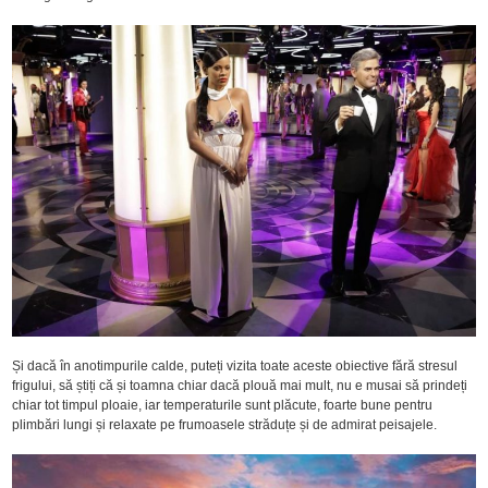
Și dacă în anotimpurile calde, puteți vizita toate aceste obiective fără stresul
frigului, să știți că și toamna chiar dacă plouă mai mult, nu e musai să prindeți
chiar tot timpul ploaie, iar temperaturile sunt plăcute, foarte bune pentru
plimbări lungi și relaxate pe frumoasele străduțe și de admirat peisajele.