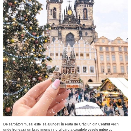
De sărbători musai este să ajungeți în Piața de Crăciun din Centrul Vechi
unde tronează un brad imens în jurul căruia căsuțele vesele îmbie cu