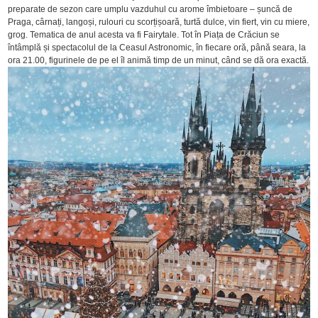
preparate de sezon care umplu vazduhul cu arome îmbietoare – șuncă de
Praga, cârnați, langoși, rulouri cu scorțișoară, turtă dulce, vin fiert, vin cu miere,
grog. Tematica de anul acesta va fi Fairytale. Tot în Piața de Crăciun se
întâmplă și spectacolul de la Ceasul Astronomic, în fiecare oră, până seara, la
ora 21.00, figurinele de pe el îl animă timp de un minut, când se dă ora exactă.