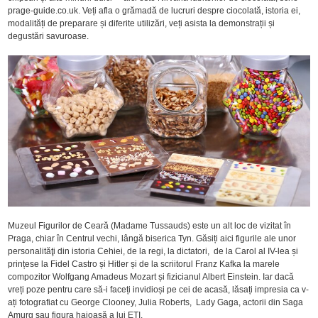
prage-guide.co.uk. Veți afla o grămadă de lucruri despre ciocolată, istoria ei,
modalități de preparare și diferite utilizări, veți asista la demonstrații și
degustări savuroase.
Muzeul Figurilor de Ceară (Madame Tussauds) este un alt loc de vizitat în
Praga, chiar în Centrul vechi, lângă biserica Tyn. Găsiți aici figurile ale unor
personalităţi din istoria Cehiei, de la regi, la dictatori, de la Carol al IV-lea și
prințese la Fidel Castro și Hitler și de la scriitorul Franz Kafka la marele
compozitor Wolfgang Amadeus Mozart și fizicianul Albert Einstein. Iar dacă
vreți poze pentru care să-i faceți invidioși pe cei de acasă, lăsați impresia ca v-
ați fotografiat cu George Clooney, Julia Roberts, Lady Gaga, actorii din Saga
Amurg sau figura haioasă a lui ETI.