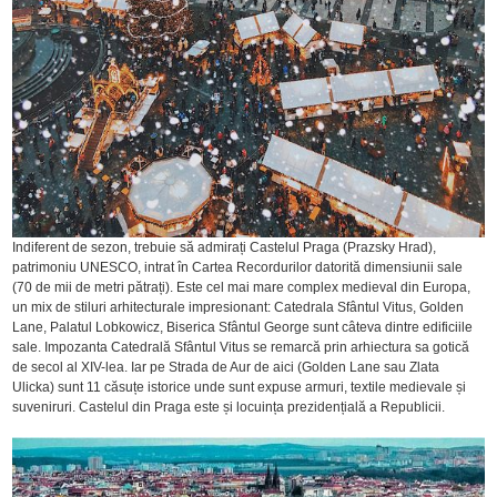
Indiferent de sezon, trebuie să admirați Castelul Praga (Prazsky Hrad),
patrimoniu UNESCO, intrat în Cartea Recordurilor datorită dimensiunii sale
(70 de mii de metri pătrați). Este cel mai mare complex medieval din Europa,
un mix de stiluri arhitecturale impresionant: Catedrala Sfântul Vitus, Golden
Lane, Palatul Lobkowicz, Biserica Sfântul George sunt câteva dintre edificiile
sale. Impozanta Catedrală Sfântul Vitus se remarcă prin arhiectura sa gotică
de secol al XIV-lea. Iar pe Strada de Aur de aici (Golden Lane sau Zlata
Ulicka) sunt 11 căsuțe istorice unde sunt expuse armuri, textile medievale și
suveniruri. Castelul din Praga este și locuința prezidențială a Republicii.