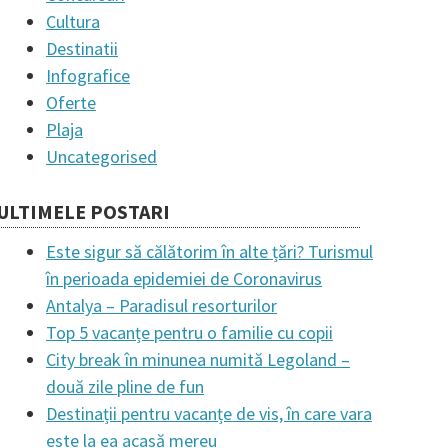
Cultura
Destinatii
Infografice
Oferte
Plaja
Uncategorised
ULTIMELE POSTARI
Este sigur să călătorim în alte țări? Turismul
în perioada epidemiei de Coronavirus
Antalya – Paradisul resorturilor
Top 5 vacanțe pentru o familie cu copii
City break în minunea numită Legoland –
două zile pline de fun
Destinații pentru vacanțe de vis, în care vara
este la ea acasă mereu