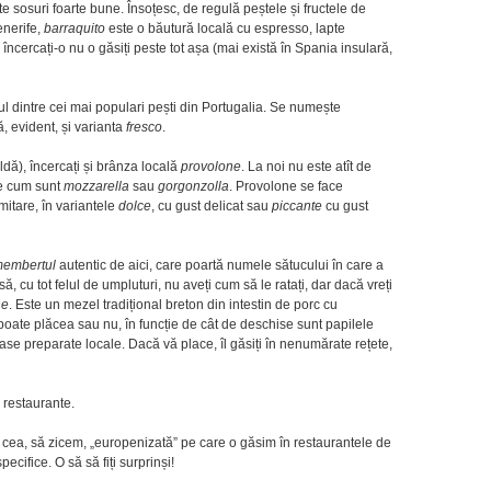
iște sosuri foarte bune. Însoțesc, de regulă peștele și fructele de
enerife,
barraquito
este o băutură locală cu espresso, lapte
ncercați-o nu o găsiți peste tot așa (mai există în Spania insulară,
ul dintre cei mai populari pești din Portugalia. Se numește
ă, evident, și varianta
fresco
.
ldă), încercați și brânza locală
provolone
. La noi nu este atît de
ne cum sunt
mozzarella
sau
gorgonzolla
. Provolone se face
mitare, în variantele
dolce
, cu gust delicat sau
piccante
cu gust
embertul
autentic de aici, care poartă numele sătucului în care a
să, cu tot felul de umpluturi, nu aveți cum să le ratați, dar dacă vreți
ne
. Este un mezel tradițional breton din intestin de porc cu
poate plăcea sau nu, în funcție de cât de deschise sunt papilele
oase preparate locale. Dacă vă place, îl găsiți în nenumărate rețete,
 restaurante.
t cea, să zicem, „europenizată” pe care o găsim în restaurantele de
cifice. O să să fiți surprinși!