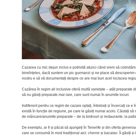
Cazarea cu mic dejun inclus e potrivită atunci când vrem să colindăm, 
bineînțeles, dacă suntem un pic gurmanzi și ne place să descoperim cât 
nostru e să vă documentați despre ce are mai bun acel loc/acea regiun
Cazărea în regim all inclusive oferă multă varietate – atât preparate din
să nu găsiți preparate mai rare, care sunt numai în anumite locuri.
Indiferent pentru ce regim de cazare optați, întrebați și încercați ce e î
există în funcție de regiune, pe care le găsiți numai acolo. Căutați să 
de mâncare/anumite preparate – de la bistrouri și restaurante, la patise
De exemplu, ar fi și păcat să ajungeți în Tenerife și din oferta generoa
care se consumă în mod tradițional aici:
cherne
și
bacalao
. Îi găsiți 