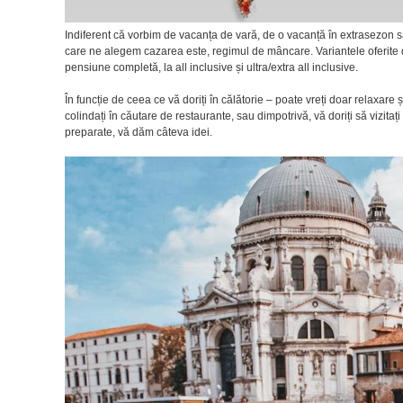
Indiferent că vorbim de vacanța de vară, de o vacanță în extrasezon sau 
care ne alegem cazarea este, regimul de mâncare. Variantele oferite 
pensiune completă, la all inclusive și ultra/extra all inclusive.
În funcție de ceea ce vă doriți în călătorie – poate vreți doar relaxare și
colindați în căutare de restaurante, sau dimpotrivă, vă doriți să vizitați
preparate, vă dăm câteva idei.