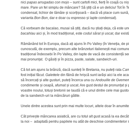
nici
papas arrugadas con mojo
– sunt cartofi mici, fierți în coajă cu n
mare. Pare un fel simplu de mâncare? Să știți că e un deliciu! Tot în T
condensat, lichior de lămâie și scorțișoară – dacă vă place cum sună, î
varianta
Bon Bon
, dar e doar cu espresso și lapte condensat).
Că vorbeam de bacalao, musai să știți, dacă nu știați deja, că este un
bacahlau
aici și, în mod tradițional, este
codul sărat și uscat
, dar exist
Rămânând tot în Europa, dacă ați ajuns în Po Valley (în Veneția, de pi
cunoscută, de exemplu, precum alte brânzeturi italienești mai comu
tradițional îndeosebi în Po Valley, din lapte de vacă de consistență se
mai pronunțat. O găsiți și în pizza, paste, salate, sandwich-uri.
Că tot am ajuns la brânză, dacă sunteți în Bretania, nu puteți rata
Cam
fost inițial făcut.
Galettele
din făină de hrișcă sunt iarăși aici la ele aca
să încercați și alte gusturi, puteți încerca una cu
Andouille de Gveme
condimente și ceapă, afumat și uscat. Are gust destul de pronunțat și 
voastre noului, totuși bretonii se laudă că e unul dintre cele mai gust
de la sandwich-uri la mâncăruri gătite.
Unele dintre acestea sunt prin mai multe locuri, altele doar în anumite
Căt privește mâncarea asiatică, are cu totul alt gust acasă la ea decâ
la noi – adaptată pentru papilele nu atât de deschise condimentelor spe