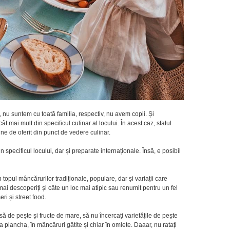
nu suntem cu toată familia, respectiv, nu avem copii. Și
mai mult din specificul culinar al locului. În acest caz, sfatul
e de oferit din punct de vedere culinar.
 specificul locului, dar și preparate internaționale. Însă, e posibil
n topul mâncărurilor tradiționale, populare, dar și variații care
mai descoperiți și câte un loc mai atipic sau renumit pentru un fel
ri și street food.
să de pește și fructe de mare, să nu încercați varietățile de pește
a la plancha, în mâncăruri gătite și chiar în omlete. Daaar, nu ratați