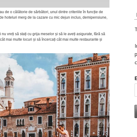
de o călătorie de sărbători, unul dintre criteriile în funcție de
de hoteluri merg de la cazare cu mic dejun inclus, demipensiune,
T
 nu vreți să stați cu grija meselor și să le aveți asigurate, fără să
 cât mai multe locuri și să încercați cât mai multe restaurante și
I
p
c