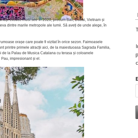
inații exotice
must see
în 2020, precum Bali, Dubai, Vietnam și
eva dintre marile metropole ale lumii. Să aveți de unde alege, în
T
rumoase orașe care poate fi vizitat în orice sezon. Faimoasele
I
nt printre primele atracții aici, de la maiestuoasa Sagrada Familia,
 și de la Palau de Musica Catalana cu terasa și coloanele
p
 Pau, impresionant și el.
c