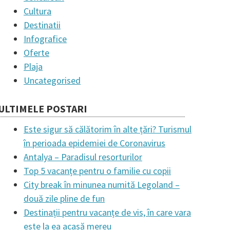
Cultura
Destinatii
Infografice
Oferte
Plaja
Uncategorised
ULTIMELE POSTARI
Este sigur să călătorim în alte țări? Turismul
în perioada epidemiei de Coronavirus
Antalya – Paradisul resorturilor
Top 5 vacanțe pentru o familie cu copii
City break în minunea numită Legoland –
două zile pline de fun
Destinații pentru vacanțe de vis, în care vara
este la ea acasă mereu