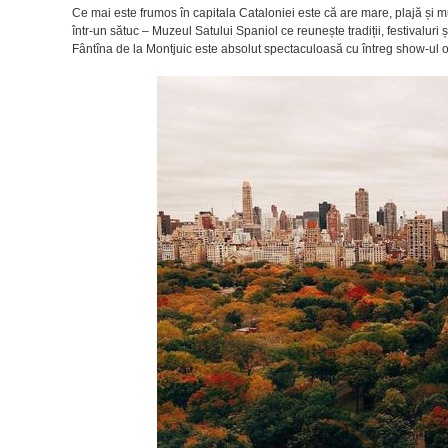
Ce mai este frumos în capitala Cataloniei este că are mare, plajă și m
într-un sătuc – Muzeul Satului Spaniol ce reunește tradiții, festivaluri
Fântîna de la Montjuic este absolut spectaculoasă cu întreg show-ul ofe