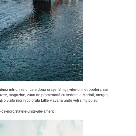
mbina într-un sejur cele două orașe. Simțiți vibe-ul metropolei chiar
r, muzee, magazine, zona de promenadă cu vedere la Marină, mergeți
 o vizită nici în colorata Little Havana unde veți simți pulsul
ca-de-nord/statele-unite-ale-americii