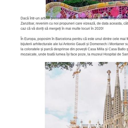
Dacă într-un articol precedent, vă dădeam sugestii de vacanță cu dest
Zanzibar, revenim cu noi propuneri care vizează, de data aceasta, cât
caz că vă doriți să mergeți în mai multe locuri în 2020!
În Europa, poposim în Barcelona pentru că este unul dintre cele mai f
bijuterii arhitecturale ale lui Antonio Gaudi și Domenech i Montaner su
la coloratele și parcă desprinse din povești Casa Milla și Casa Batlo
mozaicate, unde toată lumea își face poze, la muzeul Hospital de San