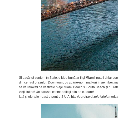
Și dacă tot suntem în State, o idee bună ar fi și
Miami
, puteți chiar co
din centrul orașului, Downtown, cu zgârie-nori, mall-uri în aer libe
să vă relaxați pe vestitele plaje Miami Beach și South Beach și nu ratați
vieții latino! Un carusel cosmopolit și plin de culoare!
Iată și ofertele noastre pentru S.U.A: http://eurotravel.ro/oferte/ameri