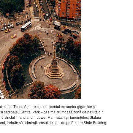
nut minte! Times Square cu spectacolul ecranelor gigantice și
e și cafenele, Central Park – cea mai frumoasă zonă de natură din
districtul financiar din Lower Manhattan și, bineînțeles, Statuia
ărat, trebuie să admirați orașul de sus, de pe Empire State Building