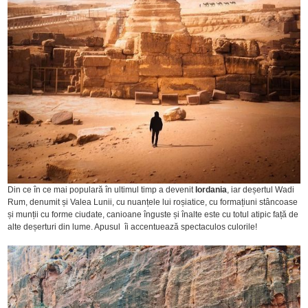
Din ce în ce mai populară în ultimul timp a devenit
Iordania
, iar deșertul Wadi
Rum, denumit și Valea Lunii, cu nuanțele lui roșiatice, cu formațiuni stâncoase
și munții cu forme ciudate, canioane înguste și înalte este cu totul atipic față de
alte deșerturi din lume. Apusul îi accentuează spectaculos culorile!