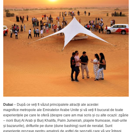
Dubai
– După ce veți fi văzut principalele atracții ale acestei
magnifice metropole ale Emiratelor Arabe Unite și vă veți fi bucurat de toate
experiențele pe care le oferă (despre care am mai scris și cu alte ocazii: zgârie
– norii Burj Al Arab și Burj Khalifa, Palm Jumeirah, plajele frumoase, mall-urile
și bazarurile), drifturile pe dune (dune bashing) sunt de neratat. Sunt
experiențe grozave pentru amatorii de astfel de senzații care vă vor întregi