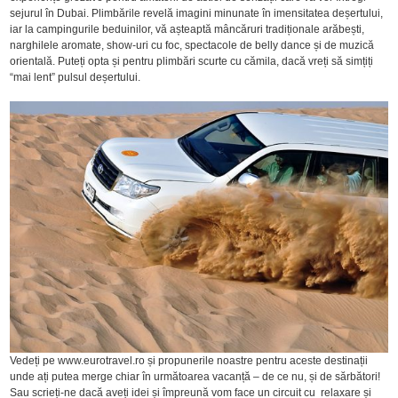
sejurul în Dubai. Plimbările revelă imagini minunate în imensitatea deșertului,
iar la campingurile beduinilor, vă așteaptă mâncăruri tradiționale arăbești,
narghilele aromate, show-uri cu foc, spectacole de belly dance și de muzică
orientală. Puteți opta și pentru plimbări scurte cu cămila, dacă vreți să simțiți
“mai lent” pulsul deșertului.
Vedeți pe www.eurotravel.ro și propunerile noastre pentru aceste destinații
unde ați putea merge chiar în următoarea vacanță – de ce nu, și de sărbători!
Sau scrieți-ne dacă aveți idei și împreună vom face un circuit cu relaxare și