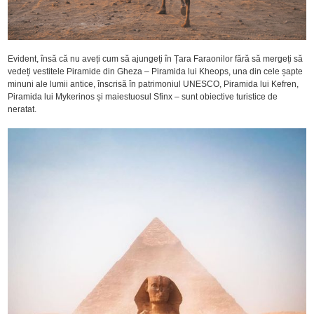
Evident, însă că nu aveți cum să ajungeți în Țara Faraonilor fără să mergeți să
vedeți vestitele Piramide din Gheza – Piramida lui Kheops, una din cele șapte
minuni ale lumii antice, înscrisă în patrimoniul UNESCO, Piramida lui Kefren,
Piramida lui Mykerinos și maiestuosul Sfinx – sunt obiective turistice de
neratat.