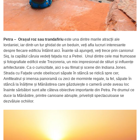
Petra – Orașul roz sau trandafiriu
este una dintre marile atracții ale
Iordaniei, iar dintr-un tur ghidat de un beduin, veți afla lucruri interesante
despre fiecare edificiu întâlnit aici. Înainte să ajungeți, veți trece prin canionul
Siq, la capătul căruia vedeți fațada roz a Petrei. Unul dintre cele mai frumoase
și fotografiate edificii este Trezoreria, un mix impresionat de stiluri și influențe
arhitecturale. Ca o curiozitate, aici s-au filmat și scene din Indiana Jones.
Strada cu Fațade unde obeliscuri săpate în stâncă se ridică spre cer,
Amfiteatrul și imensa panoramă cu zeci de morminte regale, la fel, săpate în
stâncă la înălțime și Mănăstirea care găzduiește o cameră unde aveau loc
înainte sărbători sunt alte câteva obiective importante din Petra. Pe drumul ce
duce la Mănăstire, printre canioane abrupte, priveliști spectaculoase se
dezvăluie ochiilor.