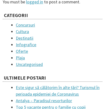
You must be
logged in
to post a comment.
t
CATEGORII
n
Concursuri
Cultura
a
Destinatii
Infografice
v
Oferte
Plaja
i
Uncategorised
ULTIMELE POSTARI
g
Este sigur să călătorim în alte țări? Turismul în
a
perioada epidemiei de Coronavirus
Antalya – Paradisul resorturilor
Top 5 vacanțe pentru o familie cu copii