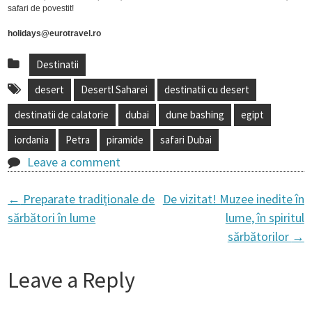
safari de povestit!
holidays@eurotravel.ro
Destinatii
desert
Desertl Saharei
destinatii cu desert
destinatii de calatorie
dubai
dune bashing
egipt
iordania
Petra
piramide
safari Dubai
Leave a comment
←
Preparate tradiționale de
De vizitat! Muzee inedite în
P
sărbători în lume
lume, în spiritul
sărbătorilor
→
o
Leave a Reply
s