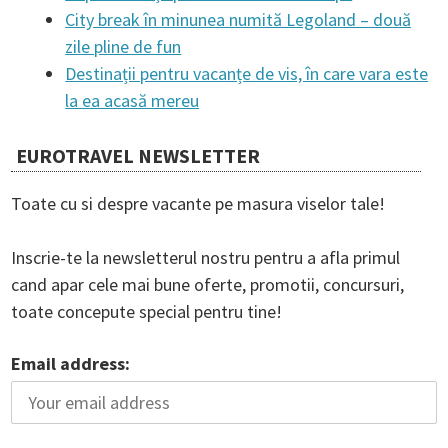
t
City break în minunea numită Legoland – două
zile pline de fun
i
Destinații pentru vacanțe de vis, în care vara este
la ea acasă mereu
o
EUROTRAVEL NEWSLETTER
n
Toate cu si despre vacante pe masura viselor tale!
Inscrie-te la newsletterul nostru pentru a afla primul
cand apar cele mai bune oferte, promotii, concursuri,
toate concepute special pentru tine!
Email address: