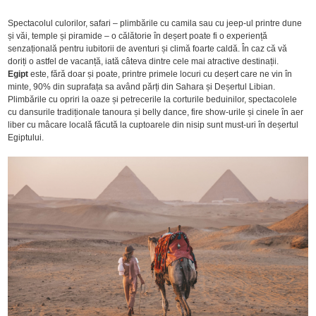
Spectacolul culorilor, safari – plimbările cu camila sau cu jeep-ul printre dune
și văi, temple și piramide – o călătorie în deșert poate fi o experiență
senzațională pentru iubitorii de aventuri și climă foarte caldă. În caz că vă
doriți o astfel de vacanță, iată câteva dintre cele mai atractive destinații.
Egipt
este, fără doar și poate, printre primele locuri cu deșert care ne vin în
minte, 90% din suprafața sa având părți din Sahara și Deșertul Libian.
Plimbările cu opriri la oaze și petrecerile la corturile beduinilor, spectacolele
cu dansurile tradiționale tanoura și belly dance, fire show-urile și cinele în aer
liber cu mâcare locală făcută la cuptoarele din nisip sunt must-uri în deșertul
Egiptului.