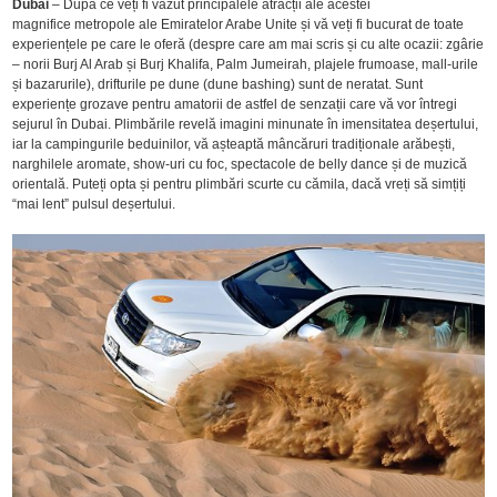
Dubai
– După ce veți fi văzut principalele atracții ale acestei
magnifice metropole ale Emiratelor Arabe Unite și vă veți fi bucurat de toate
experiențele pe care le oferă (despre care am mai scris și cu alte ocazii: zgârie
– norii Burj Al Arab și Burj Khalifa, Palm Jumeirah, plajele frumoase, mall-urile
și bazarurile), drifturile pe dune (dune bashing) sunt de neratat. Sunt
experiențe grozave pentru amatorii de astfel de senzații care vă vor întregi
sejurul în Dubai. Plimbările revelă imagini minunate în imensitatea deșertului,
iar la campingurile beduinilor, vă așteaptă mâncăruri tradiționale arăbești,
narghilele aromate, show-uri cu foc, spectacole de belly dance și de muzică
orientală. Puteți opta și pentru plimbări scurte cu cămila, dacă vreți să simțiți
“mai lent” pulsul deșertului.