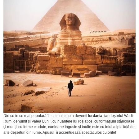
Din ce în ce mai populară în ultimul timp a devenit
Iordania
, iar deșertul Wadi
Rum, denumit și Valea Lunii, cu nuanțele lui roșiatice, cu formațiuni stâncoase
și munții cu forme ciudate, canioane înguste și înalte este cu totul atipic față de
alte deșerturi din lume. Apusul îi accentuează spectaculos culorile!