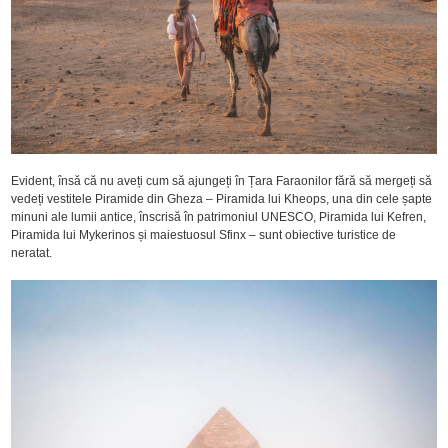
Evident, însă că nu aveți cum să ajungeți în Țara Faraonilor fără să mergeți să
vedeți vestitele Piramide din Gheza – Piramida lui Kheops, una din cele șapte
minuni ale lumii antice, înscrisă în patrimoniul UNESCO, Piramida lui Kefren,
Piramida lui Mykerinos și maiestuosul Sfinx – sunt obiective turistice de
neratat.