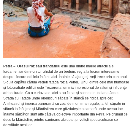
Petra – Orașul roz sau trandafiriu
este una dintre marile atracții ale
Iordaniei, iar dintr-un tur ghidat de un beduin, veți afla lucruri interesante
despre fiecare edificiu întâlnit aici. Înainte să ajungeți, veți trece prin canionul
Siq, la capătul căruia vedeți fațada roz a Petrei. Unul dintre cele mai frumoase
și fotografiate edificii este Trezoreria, un mix impresionat de stiluri și influențe
arhitecturale. Ca o curiozitate, aici s-au filmat și scene din Indiana Jones.
Strada cu Fațade unde obeliscuri săpate în stâncă se ridică spre cer,
Amfiteatrul și imensa panoramă cu zeci de morminte regale, la fel, săpate în
stâncă la înălțime și Mănăstirea care găzduiește o cameră unde aveau loc
înainte sărbători sunt alte câteva obiective importante din Petra. Pe drumul ce
duce la Mănăstire, printre canioane abrupte, priveliști spectaculoase se
dezvăluie ochiilor.