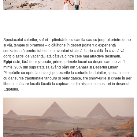
Spectacolul culorilor, safari – plimbările cu camila sau cu jeep-ul printre dune
și văi, temple și piramide – o călătorie în deșert poate fi o experiență
senzațională pentru iubitorii de aventuri și climă foarte caldă. În caz că vă
doriți o astfel de vacanță, iată câteva dintre cele mai atractive destinații.
Egipt
este, fără doar și poate, printre primele locuri cu deșert care ne vin în
minte, 90% din suprafața sa având părți din Sahara și Deșertul Libian.
Plimbările cu opriri la oaze și petrecerile la corturile beduinilor, spectacolele
cu dansurile tradiționale tanoura și belly dance, fire show-urile și cinele în aer
liber cu mâcare locală făcută la cuptoarele din nisip sunt must-uri în deșertul
Egiptului.