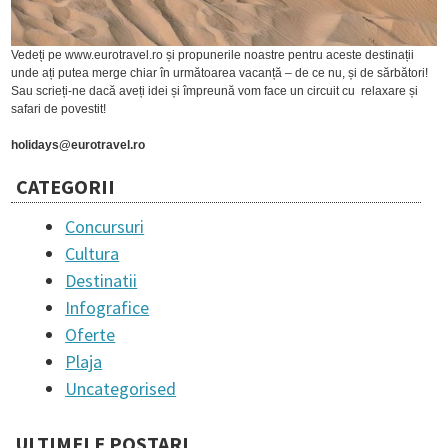
Vedeți pe www.eurotravel.ro și propunerile noastre pentru aceste destinații
unde ați putea merge chiar în următoarea vacanță – de ce nu, și de sărbători!
Sau scrieți-ne dacă aveți idei și împreună vom face un circuit cu relaxare și
safari de povestit!
holidays@eurotravel.ro
CATEGORII
Concursuri
Cultura
Destinatii
Infografice
Oferte
Plaja
Uncategorised
ULTIMELE POSTARI