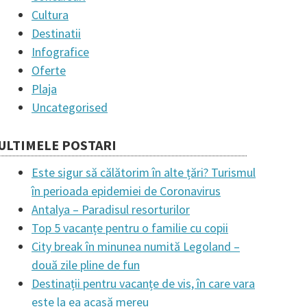
Cultura
Destinatii
Infografice
Oferte
Plaja
Uncategorised
ULTIMELE POSTARI
Este sigur să călătorim în alte țări? Turismul
în perioada epidemiei de Coronavirus
Antalya – Paradisul resorturilor
Top 5 vacanțe pentru o familie cu copii
City break în minunea numită Legoland –
două zile pline de fun
Destinații pentru vacanțe de vis, în care vara
este la ea acasă mereu