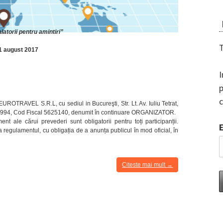
torii pentru amintiri”
T
31 august 2017
I
p
c
UROTRAVEL S.R.L, cu sediul in Bucureşti, Str. Lt. Av. Iuliu Tetrat,
35/1994, Cod Fiscal 5625140, denumit în continuare ORGANIZATOR.
 ale cărui prevederi sunt obligatorii pentru toți participanții.
 regulamentul, cu obligația de a anunța publicul în mod oficial, în
“[
Citeste mai mult
→
Concurs
–
Regulament
]
Castiga
un