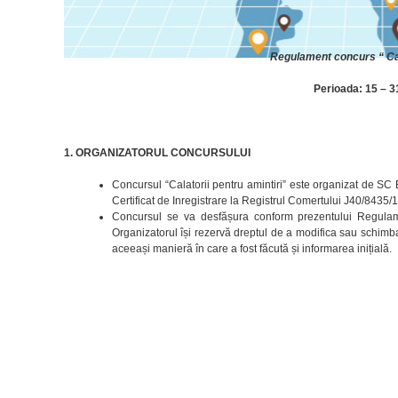
Regulament concurs “ Cala
Perioada: 15 – 
1. ORGANIZATORUL CONCURSULUI
Concursul “Calatorii pentru amintiri” este organizat de SC E
Certificat de Inregistrare la Registrul Comertului J40/84
Concursul se va desfășura conform prezentului Regulament
Organizatorul își rezervă dreptul de a modifica sau schimba
aceeași manieră în care a fost făcută și informarea inițială.