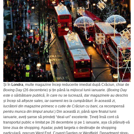
Și în
Londra
, multe magazine încep reducerile imediat după Crăciun, chiar de
Boxing Day
(26 decembrie) și țin până la mijlocul lunii ianuarie. (
Boxing Day
este o sărbătoare publică, în care nu se lucrează, dar magazinele au deschis
și încep să afișeze sales, iar oamenii ies la cumpărături. În această zi,
lucrătorii din magazine primesc o cutie de Crăciun cu bani, ca recompensă
pentru munca din timpul anului
.) Din această zi, până spre finalul lunii
ianuarie, aveți șanse să prindeți “deal-uri” excelente. Țineți însă cont că
transportul public e limitat pe 26 decembrie și pe 1 ianuarie, așa că plănuiți-vă
bine ziua de shopping. Așadar, puteți targeta o destinație de shopping
particulară, precum West End, Covent Garden or Westfield. Department store-