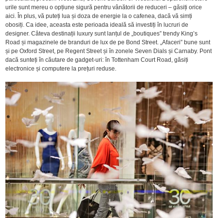
urile sunt mereu o opțiune sigură pentru vânătorii de reduceri – găsiți orice
aici. În plus, vă puteți lua și doza de energie la o cafenea, dacă vă simți
obosiți. Ca idee, aceasta este perioada ideală să investiți în lucruri de
designer. Câteva destinații luxury sunt lanțul de „boutiques” trendy King’s
Road și magazinele de branduri de lux de pe Bond Street. „Afaceri” bune sunt
și pe Oxford Street, pe Regent Street și în zonele Seven Dials și Carnaby. Pont
dacă sunteți în căutare de gadget-uri: în Tottenham Court Road, găsiți
electronice și computere la prețuri reduse.