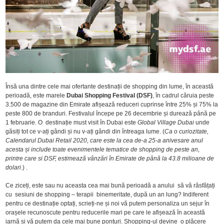
Însă una dintre cele mai ofertante destinații de shopping din lume, în această
perioadă, este marele
Dubai Shopping Festival (DSF)
, în cadrul căruia peste
3.500 de magazine din Emirate afișează reduceri cuprinse între 25% și 75% la
peste 800 de branduri. Festivalul începe pe 26 decembrie și durează până pe
1 februarie. O destinație must visit în Dubai este
Global Village Dubai
unde
găsiți tot ce v-ați gândi și nu v-ați gândi din întreaga lume. (
Ca o curiozitate,
Calendarul Dubai Retail 2020, care este la cea de-a 25-a anivesare anul
acesta și include toate evenimentele tematice de shopping de peste an,
printre care si DSF, estimează vânzări în Emirate de până la 43.8 milioane de
dolari
.) .
Ce ziceți, este sau nu aceasta cea mai bună perioadă a anului să vă răsfățați
cu sesiuni de shopping – terapii binemeritate, după un an lung? Indiferent
pentru ce destinație optați, scrieți-ne și noi vă putem personaliza un sejur în
orașele recunoscute pentru reducerile mari pe care le afișează în această
iarnă și vă putem da cele mai bune ponturi. Shopping-ul devine o plăcere