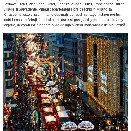
Foxtown Outlet, Vicolungo Outlet, Fidenza Village Outlet, Franciacorta Outlet
Village, Il Salvagente. Primul departement store deschis în Milano, la
Rinascente, este una din marile destinații de vestimentație fashion pentru
toată lumea – bărbați, femei și copii, dar mai găsiți aici și produse de beauty,
lenjerie, decorațiuni interioare și de design și chiar mâncarea este mai ieftină.