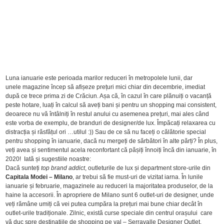
Luna ianuarie este perioada marilor reduceri în metropolele lunii, dar
unele magazine încep să afișeze prețuri mici chiar din decembrie, imediat
după ce trece prima zi de Crăciun. Așa că, în cazul în care plănuiți o vacanță
peste hotare, luați în calcul să aveți bani și pentru un shopping mai consistent,
deoarece nu vă întâlniți în restul anului cu asemenea prețuri, mai ales când
este vorba de exemplu, de branduri de designer/de lux. Împăcați relaxarea cu
distracția și răsfățul ori …utilul :)) Sau de ce să nu faceți o călătorie special
pentru shopping în ianuarie, dacă nu mergeți de sărbători în alte părți? În plus,
veți avea și sentimentul acela reconfortant că pășiți înnoiți încă din ianuarie, în
2020! Iată și sugestiile noastre:
Dacă sunteți
top brand addict
, outleturile de lux și department store-urile din
Capitala Modei – Milano
, ar trebui să fie must-uri de vizitat iarna. În lunile
ianuarie și februarie, magazinele au reduceri la majoritatea produselor, de la
haine la accesorii. În apropriere de Milano sunt 6 outlet-uri de designer, unde
veți rămâne umiți că vei putea cumpăra la prețuri mai bune chiar decât în
outlet-urile tradiționale. Zilnic, există curse speciale din centrul orașului care
vă duc spre destinațiile de shopping pe val – Serravalle Designer Outlet,